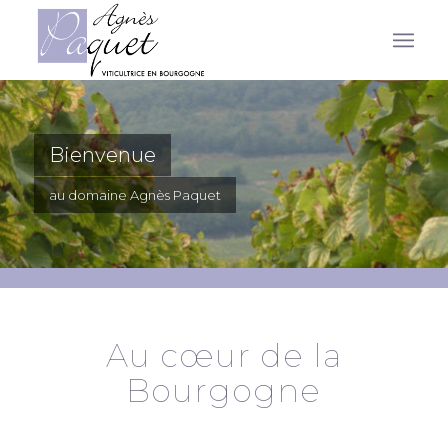
Bienvenue
au domaine Agnès Paquet
Au cœur de la
Bourgogne