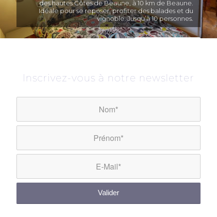
des hautes Côtes de Beaune, à 10 km de Beaune.
Idéale pour se reposer, profiter des balades et du
vignoble. Jusqu’à 10 personnes.
VOIR NOS GÎTES
Inscrivez-vous à notre newsletter