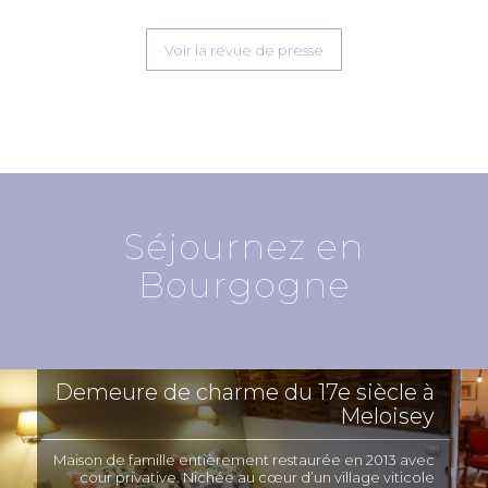
Voir la revue de presse
Séjournez en
Bourgogne
Demeure de charme du 17e siècle à
Meloisey
Maison de famille entièrement restaurée en 2013 avec
cour privative. Nichée au cœur d’un village viticole