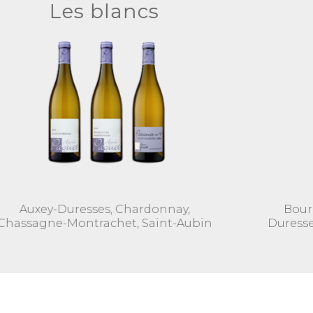
Les rouges
Bourgogne Pinot noir, Auxey-
Duresses, Pommard « Les Combes »